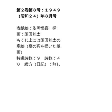
第２巻第８号：１９４９
（昭和２４）年８月号
表紙絵：依岡恒喜　挿
画：須田剋太
もくじ上には須田剋太の
扉絵（夏の宵を描いた版
画）
特選詩数：９　詩数：４
０　綴方（日記）：無し