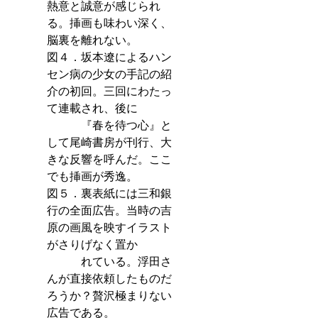
熱意と誠意が感じられ
る。挿画も味わい深く、
脳裏を離れない。
図４．坂本遼によるハン
セン病の少女の手記の紹
介の初回。三回にわたっ
て連載され、後に
　　　『春を待つ心』と
して尾崎書房が刊行、大
きな反響を呼んだ。ここ
でも挿画が秀逸。
図５．裏表紙には三和銀
行の全面広告。当時の吉
原の画風を映すイラスト
がさりげなく置か
　　　れている。浮田さ
んが直接依頼したものだ
ろうか？贅沢極まりない
広告である。