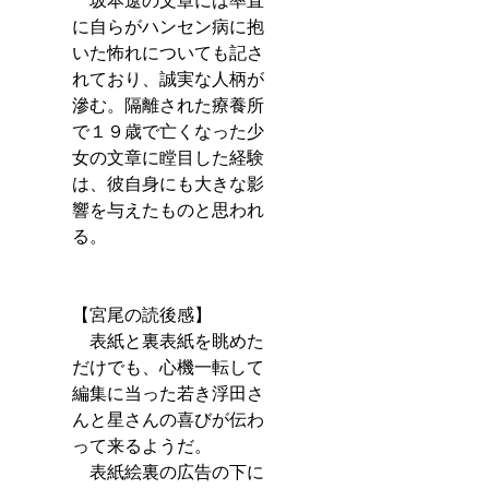
　坂本遼の文章には率直
に自らがハンセン病に抱
いた怖れについても記さ
れており、誠実な人柄が
滲む。隔離された療養所
で１９歳で亡くなった少
女の文章に瞠目した経験
は、彼自身にも大きな影
響を与えたものと思われ
る。
【宮尾の読後感】
　表紙と裏表紙を眺めた
だけでも、心機一転して
編集に当った若き浮田さ
んと星さんの喜びが伝わ
って来るようだ。
　表紙絵裏の広告の下に