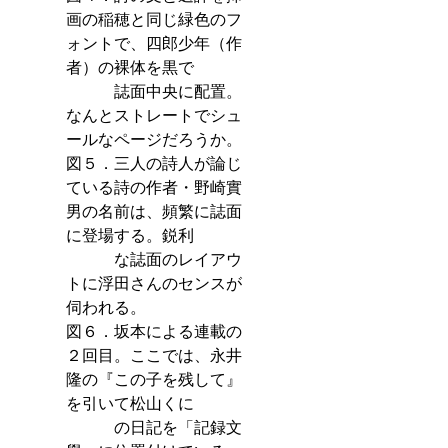
画の稲穂と同じ緑色のフ
ォントで、四郎少年（作
者）の裸体を黒で
　　　誌面中央に配置。
なんとストレートでシュ
ールなページだろうか。
図５．三人の詩人が論じ
ている詩の作者・野崎實
男の名前は、頻繁に誌面
に登場する。鋭利
　　　な誌面のレイアウ
トに浮田さんのセンスが
伺われる。
図６．坂本による連載の
２回目。ここでは、永井
隆の『この子を残して』
を引いて松山くに
　　　の日記を「記録文