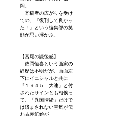
岡。
　寄稿者の広がりを受け
ての、『復刊して良かっ
た！』という編集部の笑
顔が思い浮かぶ。
【宮尾の読後感】
　依岡恒喜という画家の
経歴は不明だが、画面左
下にイニシャルと共に
『１９４５　大連』と付
されたサインとも相俟っ
て、「異国情緒」だけで
は済まされない空気が伝
わる表紙絵が
忘れがたい。画家には、
『どうぶつ』（ゆりかご