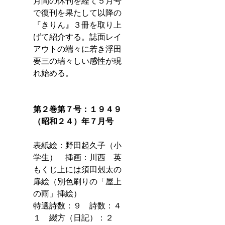
月間の休刊を経て５月号
で復刊を果たして以降の
『きりん』３冊を取り上
げて紹介する。誌面レイ
アウトの端々に若き浮田
要三の瑞々しい感性が現
れ始める。
第２巻第７号：１９４９
（昭和２４）年７月号
表紙絵：野田起久子（小
学生）　挿画：川西　英
もくじ上には須田剋太の
扉絵（別色刷りの「屋上
の雨」挿絵）
特選詩数：９　詩数：４
１　綴方（日記）：２