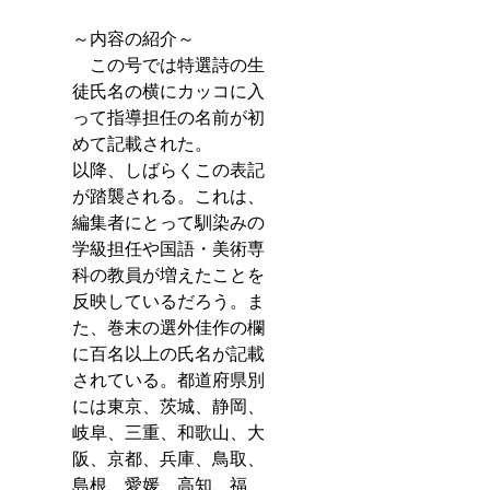
～内容の紹介～
　この号では特選詩の生
徒氏名の横にカッコに入
って指導担任の名前が初
めて記載された。
以降、しばらくこの表記
が踏襲される。これは、
編集者にとって馴染みの
学級担任や国語・美術専
科の教員が増えたことを
反映しているだろう。ま
た、巻末の選外佳作の欄
に百名以上の氏名が記載
されている。都道府県別
には東京、茨城、静岡、
岐阜、三重、和歌山、大
阪、京都、兵庫、鳥取、
島根、愛媛、高知、福