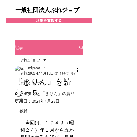
一般社団法人ぷれジョブ
活動を支援する
記事
ぷれジョブ
miyao0107
ぷれジョブ
2023年11月13日
読了時間: 8分
『きりん』を読
ぷれジョブ
む・５
浮田要三と「きりん」の資料
室
更新日：
2024年4月23日
教育
　今回は、１９４９（昭
和２４）年１月から五か