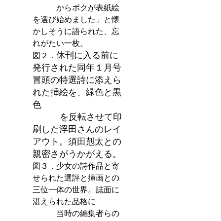
            からボクが表紙絵
を選び始めました」と懐
かしそうに語られた、忘
れがたい一枚。
休刊に入る前に
図２．
発行された同年１月号
冒頭の特選詩に添えら
れた挿絵を、緑色と黒
色
           を反転させて印
刷した浮田さんのレイ
アウト。須田剋太との
親密さがうかがえる。
図３．少女の詩作品と寄
せられた選評と挿画との
三位一体の世界。誌面に
湛えられた品格に
            当時の編集者らの