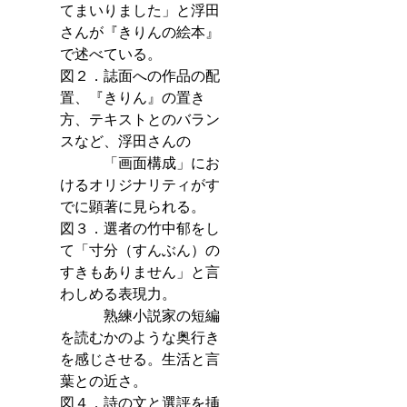
てまいりました」と浮田
さんが『きりんの絵本』
で述べている。
図２．誌面への作品の配
置、『きりん』の置き
方、テキストとのバラン
スなど、浮田さんの
　　　「画面構成」にお
けるオリジナリティがす
でに顕著に見られる。
図３．選者の竹中郁をし
て「寸分（すんぶん）の
すきもありません」と言
わしめる表現力。
　　　熟練小説家の短編
を読むかのような奥行き
を感じさせる。生活と言
葉との近さ。
図４．詩の文と選評を挿