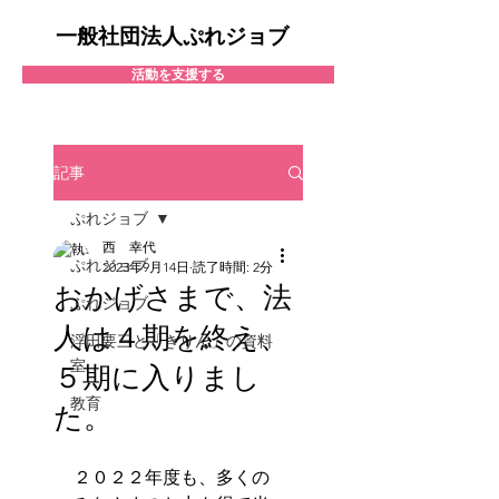
一般社団法人ぷれジョブ
活動を支援する
記事
ぷれジョブ
西 幸代
ぷれジョブ
2023年9月14日
読了時間: 2分
おかげさまで、法
ぷれジョブ
人は４期を終え、
浮田要三と「きりん」の資料
室
５期に入りまし
教育
た。
２０２２年度も、多くの