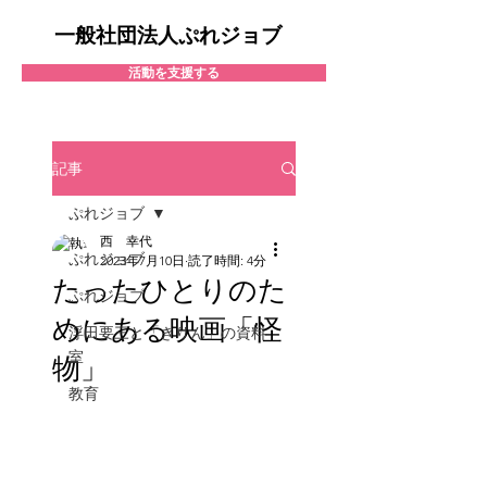
一般社団法人ぷれジョブ
活動を支援する
記事
ぷれジョブ
西 幸代
ぷれジョブ
2023年7月10日
読了時間: 4分
たったひとりのた
ぷれジョブ
めにある映画「怪
浮田要三と「きりん」の資料
室
物」
教育