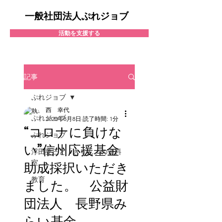
一般社団法人ぷれジョブ
活動を支援する
記事
ぷれジョブ
西 幸代
ぷれジョブ
2020年8月8日
読了時間: 1分
“コロナに負けな
ぷれジョブ
い”信州応援基金
浮田要三と「きりん」の資料
室
助成採択いただき
教育
ました。 公益財
団法人 長野県み
らい基金