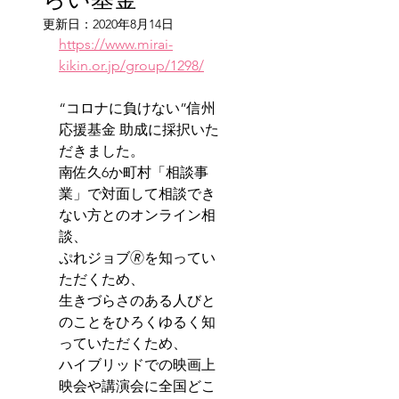
更新日：
2020年8月14日
https://www.mirai-
kikin.or.jp/group/1298/
“コロナに負けない”信州
応援基金 助成に採択いた
だきました。
南佐久6か町村「相談事
業」で対面して相談でき
ない方とのオンライン相
談、
ぷれジョブ🄬を知ってい
ただくため、
生きづらさのある人びと
のことをひろくゆるく知
っていただくため、
ハイブリッドでの映画上
映会や講演会に全国どこ