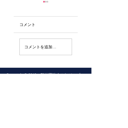
コメント
敗戦８０年を
相模原障害者
むかえるにあ
施設殺傷事件
コメントを追加…
たり思うこと
１０年目に思
うこと
Copyright© 2019一般社団法人ぷれジョブ
AllRightsReserved |
Terms of Use
|
Privacy
Policy