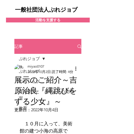
一般社団法人ぷれジョブ
活動を支援する
記事
ぷれジョブ
miyao0107
ぷれジョブ
2022年10月2日
読了時間: 4分
展示のご紹介～吉
ぷれジョブ
原治良『縄跳びを
浮田要三と「きりん」の資料
室
する少女』～
教育
更新日：
2022年10月4日
　１０月に入って、美術
館の建つ小海の高原で