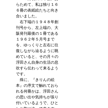
らためて、私は独り１６
６冊の表紙絵たちと向き
合いました。
　右下端の１９４８年創
刊号から、左上端の、大
阪発刊最後の１冊である
１９６２年５月号まで
を、ゆっくりと左右に往
復しながら辿るように眺
めていると、その月々の
浮田さん自身の生活の息
吹すら伝わって来るよう
です。
　殊に、『きりんの絵
本』の序文で触れておら
れる何冊かは、浮田さん
の思い出や気持ちが張り
付いているようで、ひと