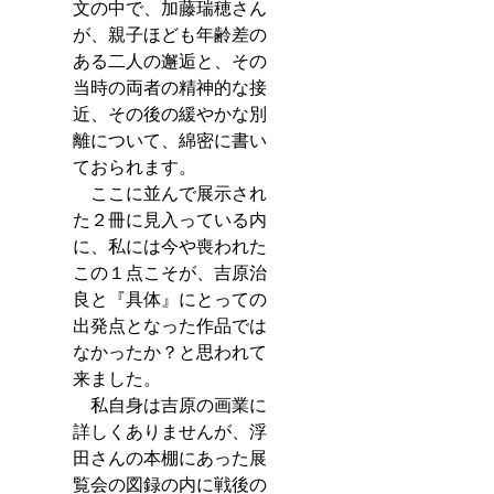
文の中で、加藤瑞穂さん
が、親子ほども年齢差の
ある二人の邂逅と、その
当時の両者の精神的な接
近、その後の緩やかな別
離について、綿密に書い
ておられます。
　ここに並んで展示され
た２冊に見入っている内
に、私には今や喪われた
この１点こそが、吉原治
良と『具体』にとっての
出発点となった作品では
なかったか？と思われて
来ました。
　私自身は吉原の画業に
詳しくありませんが、浮
田さんの本棚にあった展
覧会の図録の内に戦後の