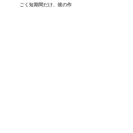
ごく短期間だけ、彼の作
品に具象と抽象の間（あ
わい）に漂うかのような
壊れやすい人間像が表現
されているのを、『きり
ん』につながるイメージ
を以て感得しています。
　この２冊の背景には、
まるで小説のような、二
人の人間の生涯が交叉し
た奇跡の出来事を読み取
ることが出来るように感
じるのです。
　あらためて、読者の皆
さんにも、会場で直接こ
の展示に触れていただけ
れば幸いです。