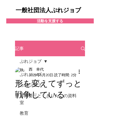
一般社団法人ぷれジョブ
活動を支援する
記事
ぷれジョブ
西 幸代
ぷれジョブ
2025年6月20日
読了時間: 2分
形を変えてずっと
ぷれジョブ
戦争している
浮田要三と「きりん」の資料
室
教育