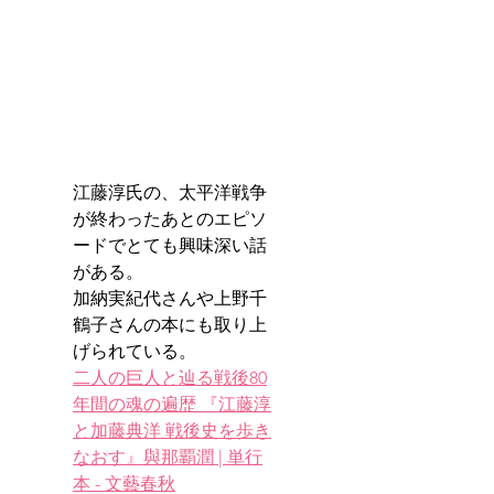
江藤淳氏の、太平洋戦争
が終わったあとのエピソ
ードでとても興味深い話
がある。
加納実紀代さんや上野千
鶴子さんの本にも取り上
げられている。
二人の巨人と辿る戦後80
年間の魂の遍歴 『江藤淳
と加藤典洋 戦後史を歩き
なおす』與那覇潤 | 単行
本 - 文藝春秋