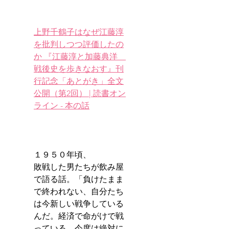
上野千鶴子はなぜ江藤淳
を批判しつつ評価したの
か 『江藤淳と加藤典洋　
戦後史を歩きなおす』刊
行記念「あとがき」全文
公開（第2回） | 読書オン
ライン - 本の話
１９５０年頃、
敗戦した男たちが飲み屋
で語る話。「負けたまま
で終われない、自分たち
は今新しい戦争している
んだ。経済で命がけで戦
っている。今度は絶対に