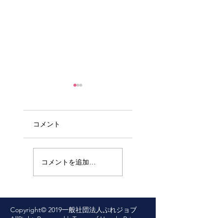
コメント
敗戦８０年を
相模原障害者
むかえるにあ
施設殺傷事件
コメントを追加…
たり思うこと
１０年目に思
うこと
Copyright© 2019一般社団法人ぷれジョブ