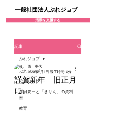
一般社団法人ぷれジョブ
活動を支援する
記事
ぷれジョブ
西 幸代
ぷれジョブ
2022年2月1日
読了時間: 0分
謹賀新年 旧正月
ぷれジョブ
に。
浮田要三と「きりん」の資料
室
教育