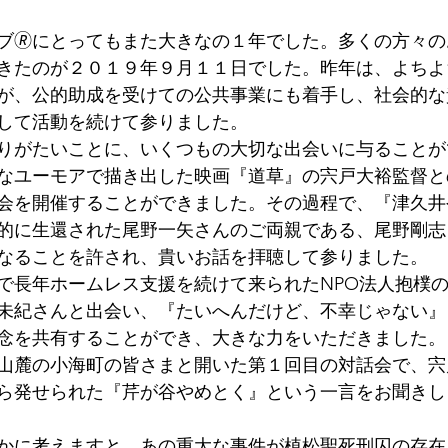
ブ🄬にとってもまた大きなの１年でした。多くの方々
きたのが２０１９年９月１１日でした。昨年は、よちよ
が、公的助成を受けての公共事業にも着手し、社会的な
して活動を続けて参りました。
りがたいことに、いくつもの大切な出会いに与ることが
なユーモアで描き出した映画『道草』の宍戸大裕監督と
会を開催することができました。その過程で、『津久井
的に生還された尾野一矢さんのご両親である、尾野剛志
なることを許され、貴いお話を拝聴して参りました。
で長年ホームレス支援を続けて来られたNPO法人抱樸
未紀さんと出会い、『たいへんだけど、不幸じゃない』
念を共有することができ、大きな力をいただきました。
山麓の小海町の皆さまと開いた第１回目の対話会で、宍
ら発せられた『芹が谷やめとく』という一言をお聞きし
かに考えますと、あの重大な事件が植松聖死刑囚の存在