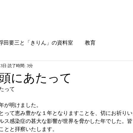
ジョブの型に込めた理念
なぜ、「おじさん」はぷれジョブ
浮田要三と「きりん」の資料室
教育
月3日
読了時間: 3分
年初頭にあたって
たって
年が明けました。
とって恵み豊かな１年となりますことを、切にお祈りい
ルス感染症の甚大な影響が世界を脅かした年でした。皆
ことと拝察いたします。