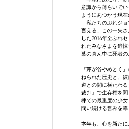
意識から薄らいでい
ようにあつかう現在
　私たちのぷれジョ
言える、この一矢さ
した2016年全ぷ
れたみなさまを追悼
葉の真ん中に死者の
『芹が谷やめとく』
ねられた歴史と、彼
道との間に横たわる
裁判』で生存権を問
棟での最重度の少女
問い続ける営みを導
本年も、心を新たに