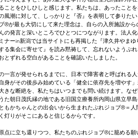
ることをひしひしと感じます。私たちは、あったことを
の風潮に対して、しっかりと『否』を表明して参りたい
ブ®が最も大切にして来た理念は、自らの入所施設から
んの発言と深いところでひとつにつながります。法人化
れセミナーin新潟では当サイトにも再掲した『津久井やま
する集会に寄せて』を読み黙祷して、忘れないようぷれ
おとずれる空白があることを確認いたしました。
の一言が発せられるまでに、日本で障害者と呼ばれる人
自身がその後歩み始めている「健全に依存先を増やす」
大きな断絶を、私たちはいつまでも問い続けます。なぜ
うた朝日茂氏縁の地である旧国立療養所内岡山県立早島
ともかちゃんとの出会いから生まれたぷれジョブ®＝人
く灯りがそこにあると信じるからです。
原点に立ち還りつつ、私たちのぷれジョブ®に籠める願