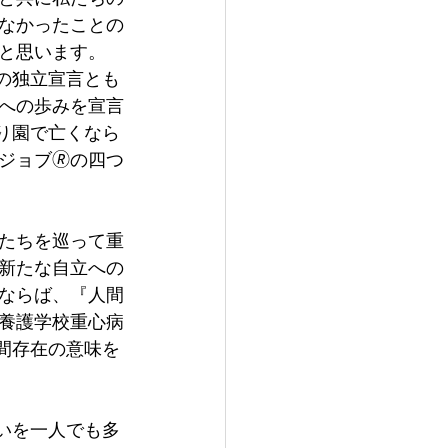
なかったことの
と思います。
の独立宣言とも
への歩みを宣言
ゆり園で亡くなら
ジョブ🄬の四つ
たちを巡って重
新たな自立への
ならば、『人間
養護学校重心病
間存在の意味を
いを一人でも多