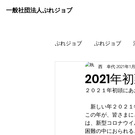
一般社団法人ぷれジョブ
Home
知的財産権
ぷれ
ぷれジョブ
ぷれジョブ
西 幸代
2021年1
2021
２０２１年初頭にあ
　新しい年２０２１
この年が、皆さまに
は、新型コロナウイ
困難の中におられる