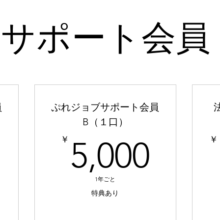
サポート会員
員
ぷれジョブサポート会員
B（１口）
2,000￥
5,0
￥
￥
5,000
1年ごと
特典あり