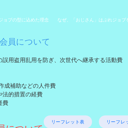
ジョブの型に込めた理念
なぜ、「おじさん」はぷれジョブ
ト会員について
法の誤用盗用乱用を防ぎ、次世代へ継承する活動費
作成補助など
の人件費
や法的措置の経費
経費
リーフレット表
リーフレ