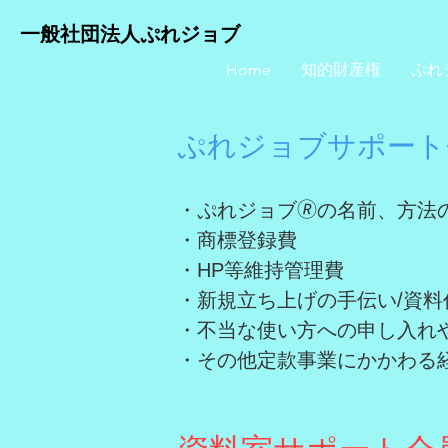
一般社団法人ぷれジョブ
Home
知的財産権
ぷれ
ぷれジョブサポー
・
ぷれジョブ🄬の名前、方
・商標登録費
・HP等維持管理費
・新規立ち上げの手伝い/資料
・不当な使い方への申し入れ
・その他定款事業にかかわる