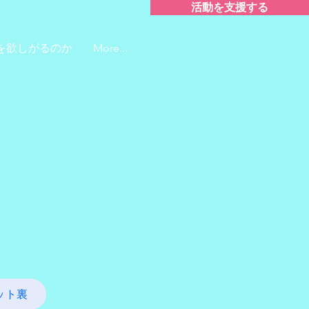
活動を支援する
を欲しがるのか
More...
ット裏