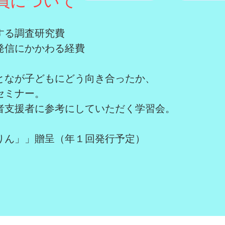
員について
する調査研究費
発信にかかわる経費
となが子どもにどう向き合ったか、
ミナー。
者支援者に参考にしていただく学習会。
りん」」贈呈（年１
回発行予定）