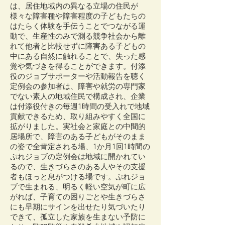
は、居住地域内の異なる立場の住民が
様々な障害種や障害程度の子どもたちの
はたらく体験を手伝うことでつながる運
動で、生産性のみで測る競争社会から離
れて他者と比較せずに障害ある子どもの
中にある自然に触れることで、失った感
覚や気づきを得ることができます。付添
役のジョブサポーターや活動報告を聴く
定例会の参加者は、障害や就労の専門家
でない素人の地域住民で構成され、企業
は付添役付きの毎週1時間の受入れで地域
貢献できるため、取り組みやすく全国に
拡がりました。実社会と家庭との中間的
居場所で、障害のある子どもがそのまま
の姿で全肯定される場、1か月1回1時間の
ぷれジョブの定例会は地域に開かれてい
るので、生きづらさのある人やその支援
者もほっと息がつける場です。ぷれジョ
ブで生まれる、明るく軽い空気が町に広
がれば、子育ての困りごとや生きづらさ
にも早期にサインを出せたり気づいたり
できて、孤立した家族を生まない予防に