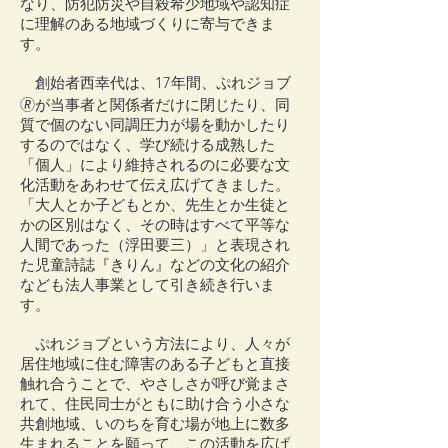
なり、防犯防災や自殺希少地域や認知症
に理解のある地域づくりに寄与できま
す。
創始者西幸代は、17年間、ぷれジョブ
🄬が当事者と関係者だけに閉じたり、同
質で個のない同調圧力が場を動かしたり
するのではなく、学び続ける成熟した
「個人」により維持されるのに必要な文
化活動をあわせて伝え広げてきました。
「大人とか子どもとか、先生とか生徒と
かの区別はなく、その時はすべて平等な
人間であった（浮田要三）」と表現され
た児童詩誌『きりん』などの文化の紹介
なども法人事業として引き続き行いま
す。
ぷれジョブという方法により、人々が
居住地域に住む障害のある子どもと直接
触れ合うことで、やさしさが呼び覚まさ
れて、住民同士がともに助け合う小さな
共創地域、いのちを育む場が地上に数多
生まれることを願って、この活動を広げ