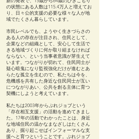
新の発表で、15歳から64歳のひきこもり
の状態にある人数は115.4万人と増えてお
り、日々公的支援の必要な様々な人が地
域でたくさん暮らしています。
市民レベルでも、ようやく生きづらさの
ある人の存在が注目され、住民として、
企業などの組織として、安心して生活で
きる地域づくりに何か取り組まなければ
ならない、という当事者意識が芽生えて
います。つながりが切れて、住民同士が
疑心暗鬼になり監視強化だけが進むとあ
らたな孤立を生むので、私たちは今を、
危機感を共有した身近な住民同士が互い
につながりあい、公共を創る主体に育つ
契機にしようと考えています。
私たちは2003年からぷれジョブという
「存在相互支援」の活動を進めてきまし
た。17年の活動でわかったことは、身近
な地域住民の温かなまなざしはたくさん
あり、掘り起こせばインフォーマルな支
援へと育つということです。ぷれジョブ