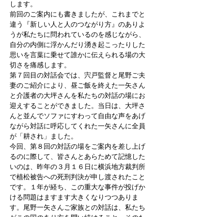
します。
前回のご案内にも書きましたが、これまでと
違う『新しい人と人のつながり方』のありよ
うが私たちに問われているのを感じながら、
自分の内側に浮かんだり湧き起こったりした
思いを言葉に乗せて誰かに伝えられる場の大
切さを痛感します。
第７回目の対話会では、宍戸監督と尾野ご夫
妻のご紹介により、昼ご飯を終えた一矢さん
と介護者の大坪さんを私たちの対話の場にお
迎えすることができました。当日は、大坪さ
んと並んでソファにすわって自由な声をあげ
ながら対話に呼応してくれた一矢さんに全員
が「耕され」ました。
今回、第８回の対話の場をご案内を差し上げ
るのに際して、皆さんとあらためて記憶した
いのは、昨年の３月１６日に横浜地方裁判所
で植松被告への死刑判決が申し渡されたこと
です。１年が経ち、この重大な事件が投げか
ける問題はますます大きくなりつつありま
す。尾野一矢さんご家族との対話は、私たち