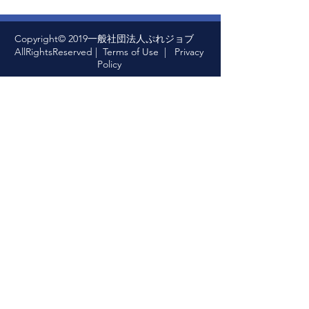
Copyright© 2019一般社団法人ぷれジョブ
AllRightsReserved |
Terms of Use
|
Privacy
Policy