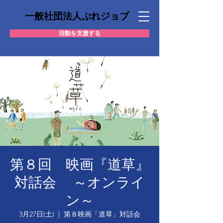
一般社団法人ぷれジョブ
活動を支援する
第８回 映画『道草』
対話会 ～オンライ
ン～
3月27日(土)
  |  
第８映画「道草」対話会