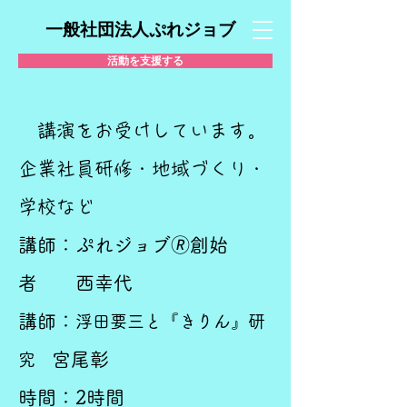
一般社団法人ぷれジョブ
活動を支援する
講演をお受けしています。
企業社員研修・地域づくり・
学校など
講師：ぷれジョブ🄬創始
者 西幸代
​講師：
浮田要三と『きりん』研
宮尾彰
究
時間：2時間