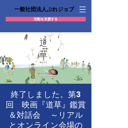
一般社団法人ぷれジョブ
活動を支援する
終了しました。第3
回 映画『道草』鑑賞
＆対話会 ～リアル
とオンライン会場の